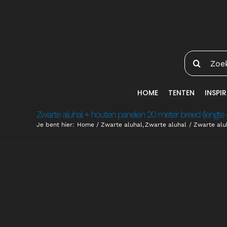
Ga
naar
inhoud
Zoeken
naar:
HOME
TENTEN
INSPIR
Zwarte aluhal + houten panelen 20 meter breed (lengte 
Je bent hier:
Home
Zwarte aluhal
Zwarte aluhal
Zwarte alu