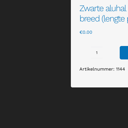
Zwarte aluhal
breed (lengte 
€
0.00
Zwarte
aluhal
Artikelnummer:
1144
+
houten
panelen
20
meter
breed
(lengte