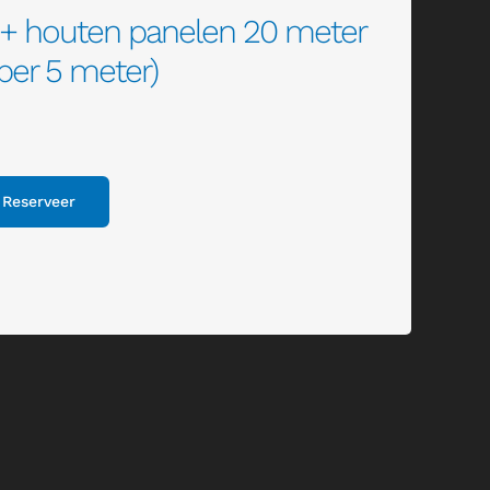
 + houten panelen 20 meter
per 5 meter)
Reserveer