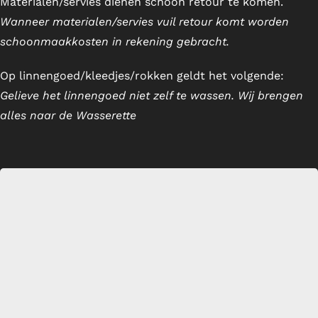
Materialen/servies dienen schoon retour te komen.
Wanneer materialen/servies vuil retour komt worden
Servies en glaswerk
schoonmaakkosten in rekening gebracht.
Textiel
Op linnengoed/kleedjes/rokken geldt het volgende:
Gelieve het linnengoed niet zelf te wassen. Wij brengen
Verkoop
alles naar de Wasserette
Offerte aanvraag