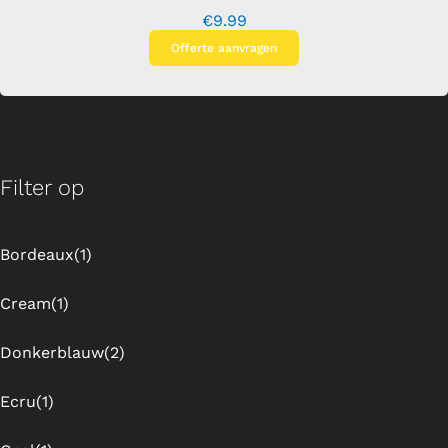
€
9.99
Offerte aanvragen
Filter op
Bordeaux
(1)
Cream
(1)
Donkerblauw
(2)
Ecru
(1)