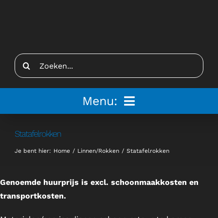
Ga
naar
inhoud
Zoeken
naar:
Menu:
Home
Statafelrokken
Je bent hier:
Home
Linnen/Rokken
Statafelrokken
Tenten
Inspiratie
Genoemde huurprijs is excl. schoonmaakkosten en
transportkosten.
Inrichting