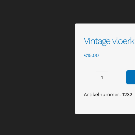
Vintage vloerk
€
15.00
Vintage
vloerkleed
Artikelnummer:
1232
klein
aantal