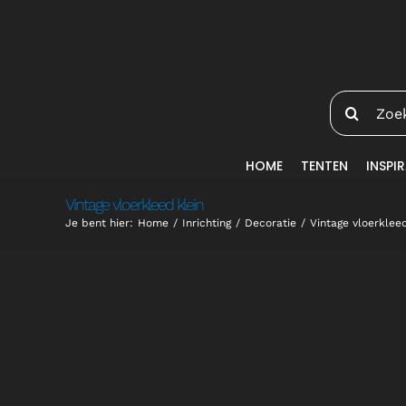
Ga
naar
inhoud
Zoeken
naar:
HOME
TENTEN
INSPIR
Vintage vloerkleed klein
Je bent hier:
Home
Inrichting
Decoratie
Vintage vloerkleed