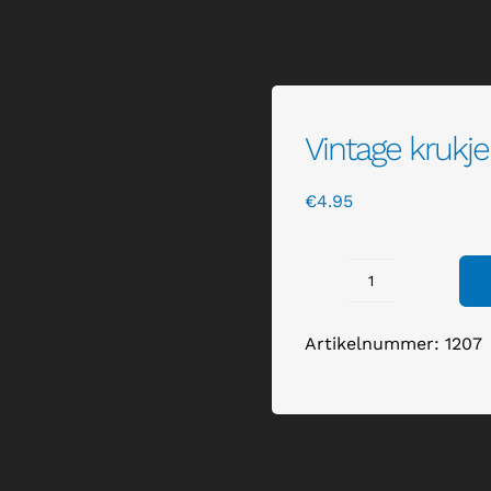
Vintage krukj
€
4.95
Vintage
krukje
Artikelnummer:
1207
zwart
met
wit
patroon
aantal