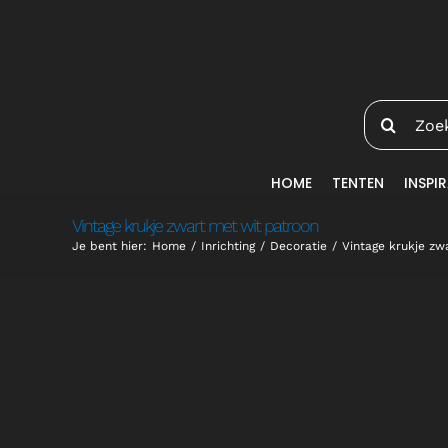
Ga
naar
inhoud
Zoeken
naar:
HOME
TENTEN
INSPIR
Vintage krukje zwart met wit patroon
Je bent hier:
Home
Inrichting
Decoratie
Vintage krukje zw