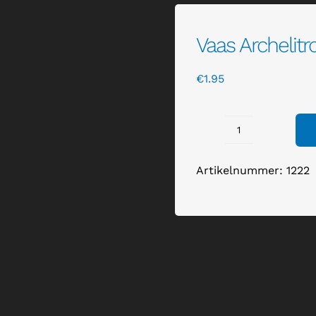
Vaas Archelitr
€
1.95
Vaas
Archelitro
Artikelnummer:
1222
groen
aantal