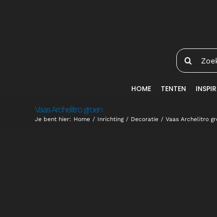
Ga
naar
inhoud
Zoeken
naar:
HOME
TENTEN
INSPIR
Vaas Archelitro groen
Je bent hier:
Home
Inrichting
Decoratie
Vaas Archelitro g