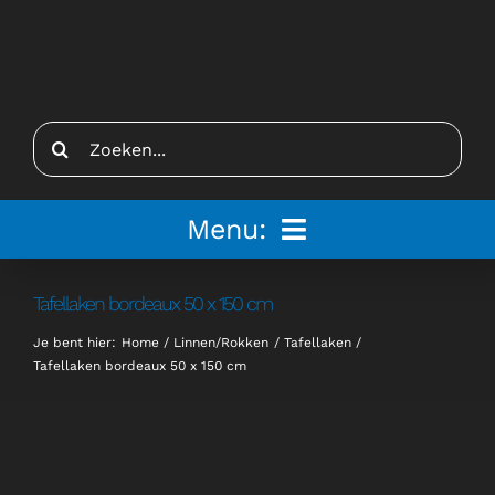
Ga
naar
inhoud
Zoeken
naar:
Menu:
Home
Tafellaken bordeaux 50 x 150 cm
Je bent hier:
Home
Linnen/Rokken
Tafellaken
Tenten
Tafellaken bordeaux 50 x 150 cm
Inspiratie
Inrichting