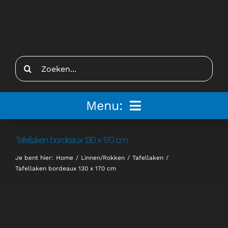
Ga
naar
inhoud
Zoeken
naar:
Menu:
Home
Tafellaken bordeaux 130 x 170 cm
Je bent hier:
Home
Linnen/Rokken
Tafellaken
Tenten
Tafellaken bordeaux 130 x 170 cm
Inspiratie
Inrichting