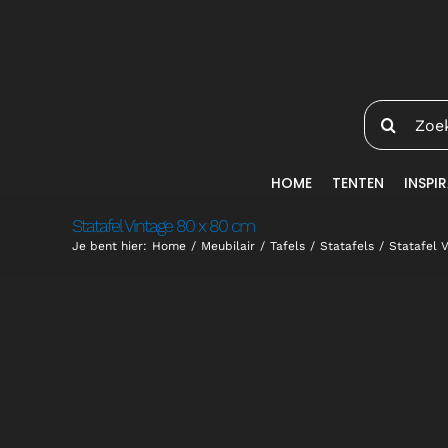
Ga
naar
inhoud
Zoeken
naar:
HOME
TENTEN
INSPIR
Statafel Vintage 80 x 80 cm
Je bent hier:
Home
Meubilair
Tafels
Statafels
Statafel 