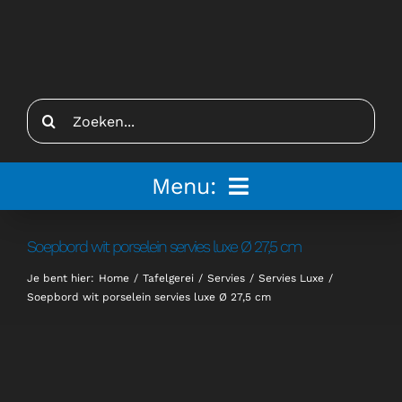
Ga
naar
inhoud
Zoeken
naar:
Menu:
Home
Soepbord wit porselein servies luxe Ø 27,5 cm
Je bent hier:
Home
Tafelgerei
Servies
Servies Luxe
Tenten
Soepbord wit porselein servies luxe Ø 27,5 cm
Inspiratie
Inrichting