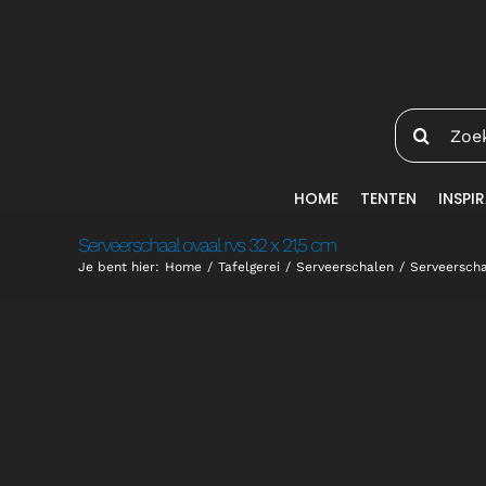
Ga
naar
inhoud
Zoeken
naar:
HOME
TENTEN
INSPIR
Serveerschaal ovaal rvs 32 x 21,5 cm
Je bent hier:
Home
Tafelgerei
Serveerschalen
Serveerscha