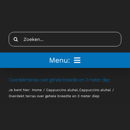
Ga
naar
inhoud
Zoeken
naar:
Menu:
Home
Overdekt terras over gehele breedte en 3 meter diep
Je bent hier:
Home
Cappuccino aluhal
Cappuccino aluhal
Tenten
Overdekt terras over gehele breedte en 3 meter diep
Inspiratie
Inrichting