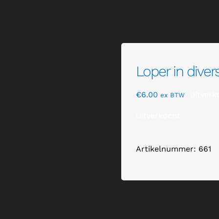
Loper in dive
€
6.00
Uitverk
ex BTW
Uitverkocht
Artikelnummer:
661