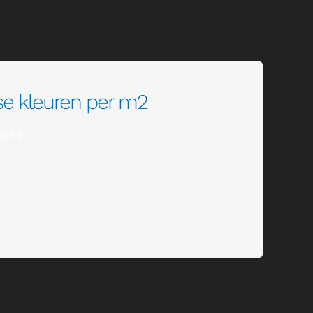
rse kleuren per m2
ocht