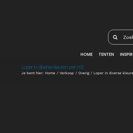
Ga
naar
inhoud
Zoeken
naar:
HOME
TENTEN
INSPIR
Loper in diverse kleuren per m2
Je bent hier:
Home
Verkoop
Overig
Loper in diverse kleu