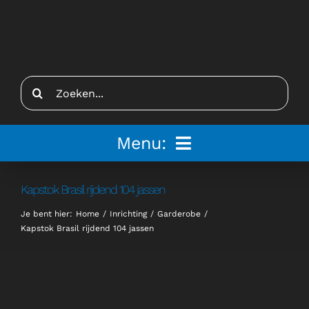
Ga
naar
inhoud
Zoeken
naar:
Menu:
Home
Kapstok Brasil rijdend 104 jassen
Je bent hier:
Home
Inrichting
Garderobe
Tenten
Kapstok Brasil rijdend 104 jassen
Inspiratie
Inrichting