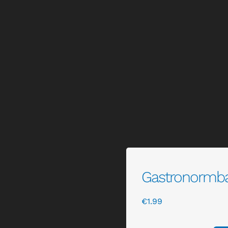
Gastronormbak 
€
1.99