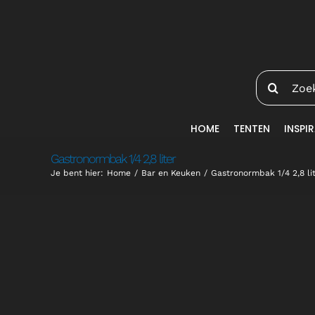
Ga
naar
inhoud
Zoeken
naar:
HOME
TENTEN
INSPIR
Gastronormbak 1/4 2,8 liter
Je bent hier:
Home
Bar en Keuken
Gastronormbak 1/4 2,8 li