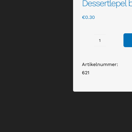
Dessertlepel b
€
0.30
Dessertlepel
bestek
classic
Artikelnummer:
aantal
621