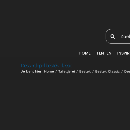
Ga
naar
inhoud
Zoeken
naar:
HOME
TENTEN
INSPIR
Dessertlepel bestek classic
Je bent hier:
Home
Tafelgerei
Bestek
Bestek Classic
Des