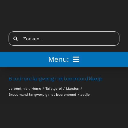
Ga
naar
inhoud
Zoeken
naar:
Menu:
Home
Broodmand langwerpig met boerenbond kleedje
Je bent hier:
Home
Tafelgerei
Manden
Tenten
Broodmand langwerpig met boerenbond kleedje
Inspiratie
Inrichting