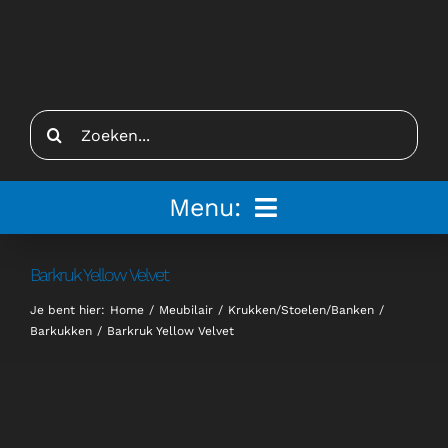
Ga
naar
inhoud
Zoeken
naar:
Menu:
Home
Barkruk Yellow Velvet
Je bent hier:
Home
Meubilair
Krukken/Stoelen/Banken
Tenten
Barkukken
Barkruk Yellow Velvet
Inspiratie
Inrichting