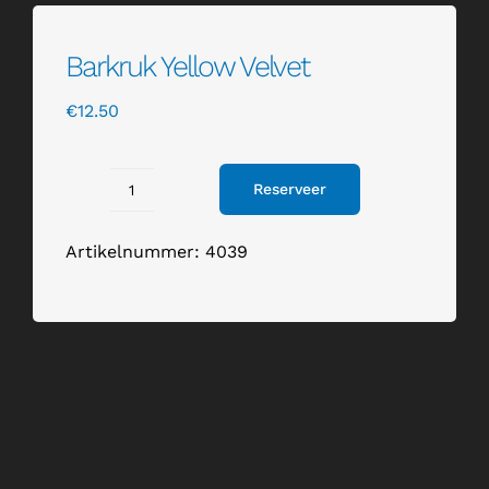
Barkruk Yellow Velvet
€
12.50
Reserveer
Barkruk
Yellow
Artikelnummer:
4039
Velvet
aantal