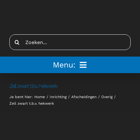
Ga
naar
inhoud
Zoeken
naar:
Menu:
Home
Zeil zwart t.b.v. hekwerk
Je bent hier:
Home
Inrichting
Afscheidingen
Overig
Tenten
Zeil zwart t.b.v. hekwerk
Inspiratie
Inrichting