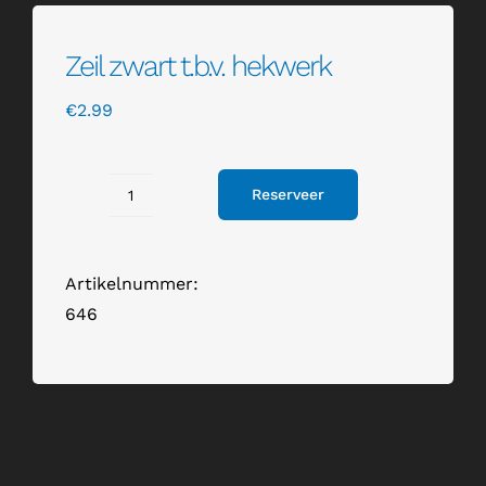
Zeil zwart t.b.v. hekwerk
€
2.99
Reserveer
Zeil
zwart
t.b.v.
Artikelnummer:
hekwerk
646
aantal