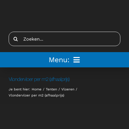
Ga
naar
inhoud
Zoeken
naar:
Menu:
Home
Vlondervloer per m2 (afhaalprijs)
Je bent hier:
Home
Tenten
Vloeren
Tenten
Vlondervloer per m2 (afhaalprijs)
Inspiratie
Inrichting