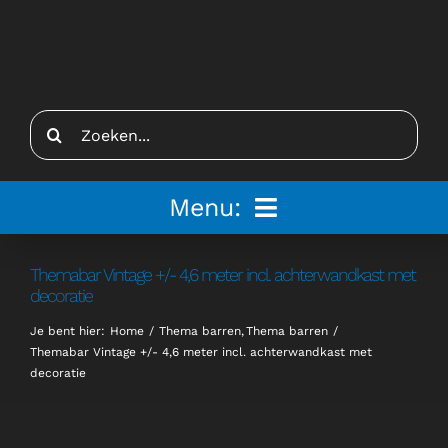
Ga
naar
inhoud
Zoeken
naar:
Menu:
Home
Themabar Vintage +/- 4,6 meter incl. achterwandkast met
decoratie
Tenten
Je bent hier:
Home
Thema barren
Thema barren
Themabar Vintage +/- 4,6 meter incl. achterwandkast met
Inspiratie
decoratie
Inrichting