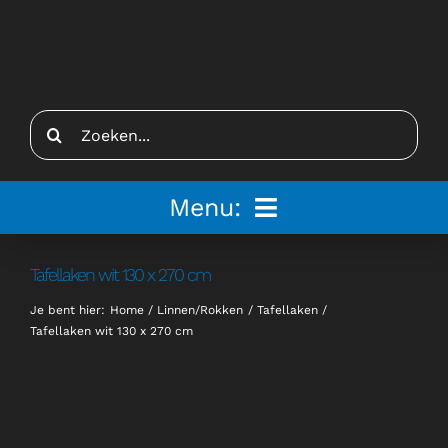
Ga
naar
inhoud
Zoeken
naar:
Menu:
Home
Tafellaken wit 130 x 270 cm
Je bent hier:
Home
Linnen/Rokken
Tafellaken
Tenten
Tafellaken wit 130 x 270 cm
Inspiratie
Inrichting