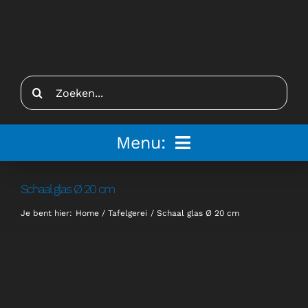
Ga
naar
inhoud
Zoeken
naar:
Menu:
Home
Schaal glas Ø 20 cm
Je bent hier:
Home
Tafelgerei
Schaal glas Ø 20 cm
Tenten
Inspiratie
Inrichting