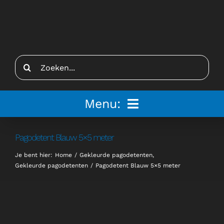
Ga
naar
inhoud
Zoeken
naar:
Menu:
Home
Pagodetent Blauw 5×5 meter
Je bent hier:
Home
Gekleurde pagodetenten
Tenten
Gekleurde pagodetenten
Pagodetent Blauw 5×5 meter
Inspiratie
Inrichting