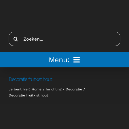
Ga
naar
inhoud
Zoeken
naar:
Menu:
Home
Decoratie fruitkist hout
Je bent hier:
Home
Inrichting
Decoratie
Tenten
Decoratie fruitkist hout
Inspiratie
Inrichting