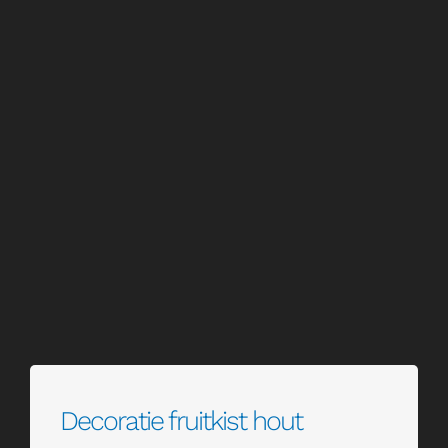
Servies en glaswerk
Textiel
Verkoop
Offerte aanvraag
Decoratie fruitkist hout