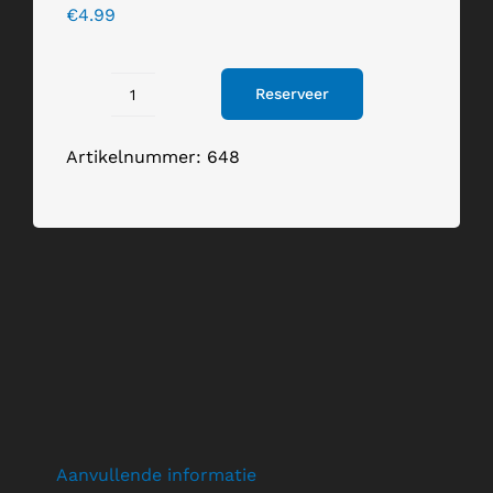
€
4.99
Reserveer
Decoratie
fruitkist
Artikelnummer:
648
hout
aantal
Aanvullende informatie