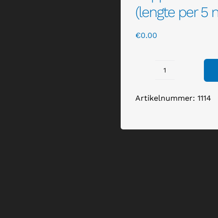
(lengte per 5 
€
0.00
Cappuccino
aluhal
Artikelnummer:
1114
12,5
meter
breed
(lengte
per
5
meter)
aantal