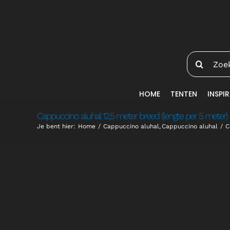
Ga
naar
inhoud
Zoeken
naar:
HOME
TENTEN
INSPIR
Cappuccino aluhal 12,5 meter breed (lengte per 5 meter)
Je bent hier:
Home
Cappuccino aluhal
Cappuccino aluhal
C