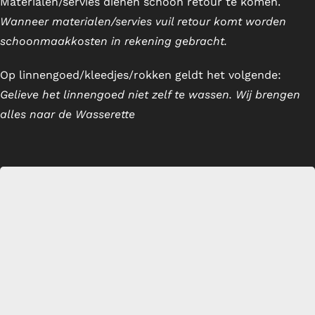
Materialen/servies dienen schoon retour te komen.
Wanneer materialen/servies vuil retour komt worden
Servies en glaswerk
schoonmaakkosten in rekening gebracht.
Textiel
Op linnengoed/kleedjes/rokken geldt het volgende:
Gelieve het linnengoed niet zelf te wassen. Wij brengen
Verkoop
alles naar de Wasserette
Offerte aanvraag