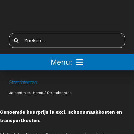
Ga
naar
inhoud
Zoeken
naar:
Menu:
Home
Stretchtenten
Je bent hier:
Home
Stretchtenten
Tenten
Inspiratie
Genoemde huurprijs is excl. schoonmaakkosten en
transportkosten.
Inrichting