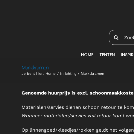
Ga
naar
inhoud
Zoeken
naar:
HOME
TENTEN
INSPIR
Marktkramen
Je bent hier:
Home
Inrichting
Marktkramen
Genoemde huurprijs is excl. schoonmaakkoste
Materialen/servies dienen schoon retour te kom
Wanneer materialen/servies vuil retour komt w
Op linnengoed/kleedjes/rokken geldt het volgen