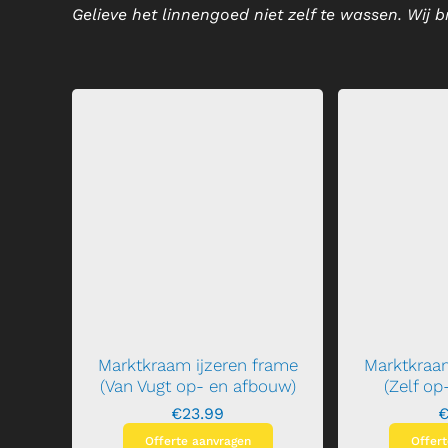
Gelieve het linnengoed niet zelf te wassen. Wij 
Marktkraam ijzeren frame
Marktkraam
(Van Vugt op- en afbouw)
(Zelf o
€
23.99
Offerte aanvragen
Offer