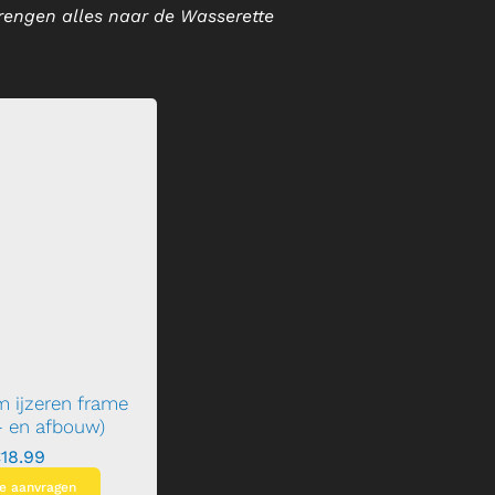
brengen alles naar de Wasserette
 ijzeren frame
p- en afbouw)
€
18.99
te aanvragen