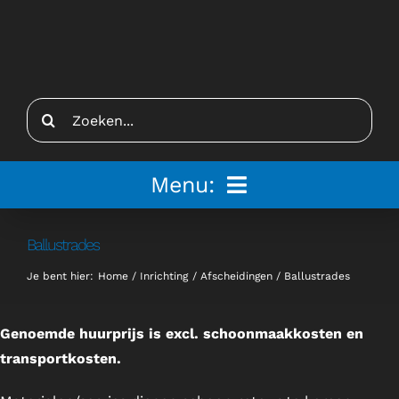
Ga
naar
inhoud
Zoeken
naar:
Menu:
Home
Ballustrades
Je bent hier:
Home
Inrichting
Afscheidingen
Ballustrades
Tenten
Inspiratie
Genoemde huurprijs is excl. schoonmaakkosten en
transportkosten.
Inrichting