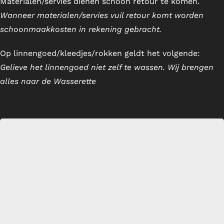
Materialen/servies dienen schoon retour te komen.
Wanneer materialen/servies vuil retour komt worden
Servies en glaswerk
schoonmaakkosten in rekening gebracht.
Textiel
Op linnengoed/kleedjes/rokken geldt het volgende:
Gelieve het linnengoed niet zelf te wassen. Wij brengen
Verkoop
alles naar de Wasserette
Offerte aanvraag