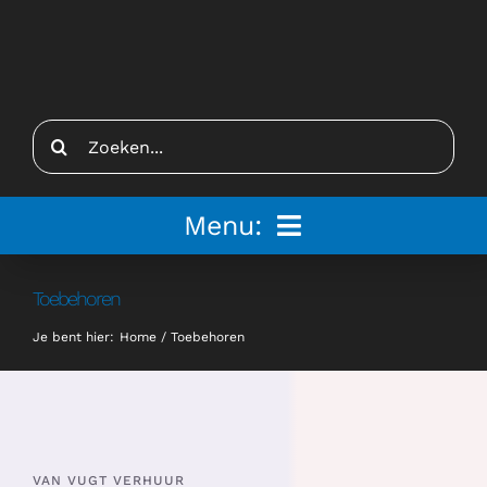
Ga
naar
inhoud
Zoeken
naar:
Menu:
Home
Toebehoren
Je bent hier:
Home
Toebehoren
Tenten
Inspiratie
Inrichting
VAN VUGT VERHUUR