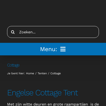
Ga
naar
inhoud
Zoeken
naar:
Menu:
Home
Cottage
Je bent hier:
Home
Tenten
Cottage
Tenten
Inspiratie
Engelse Cottage Tent
Inrichting
Met zijn witte deuren en grote raampartijen is de