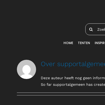
Ga
naar
inhoud
Zoeken
naar:
HOME
TENTEN
INSPIR
Over
supportalgeme
Deze auteur heeft nog geen informa
So far supportalgemeen has create